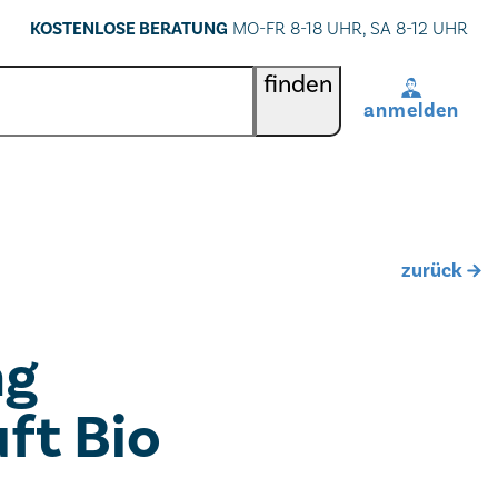
KOSTENLOSE BERATUNG
MO-FR 8-18 UHR, SA 8-12 UHR
finden
anmelden
BenutzerIn
*
Passwort
*
zurück
Passwort vergessen
ng
registrieren
ft Bio