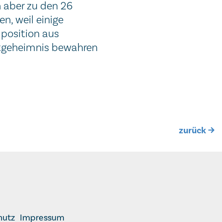
n aber zu den 26
n, weil einige
mposition aus
ftgeheimnis bewahren
zurück
hutz
Impressum