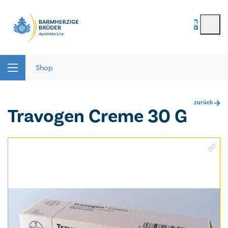
BenutzerIn
*
Seitenbereiche:
Passwort
*
Shop
zurück
Travogen Creme 30 G
Passwort vergessen
registrieren