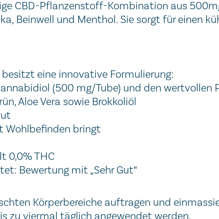
rtige CBD-Pflanzenstoff-Kombination aus 500m
ka, Beinwell und Menthol. Sie sorgt für einen k
besitzt eine innovative Formulierung:
annabidiol (500 mg/Tube) und den wertvollen P
ün, Aloe Vera sowie Brokkoliöl
aut
t Wohlbefinden bringt
lt 0,0% THC
stet: Bewertung mit „Sehr Gut“
schten Körperbereiche auftragen und einmassiert
is zu viermal täglich angewendet werden.