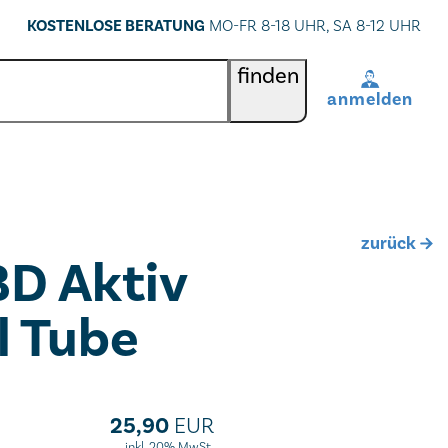
KOSTENLOSE BERATUNG
MO-FR 8-18 UHR, SA 8-12 UHR
finden
anmelden
BenutzerIn
*
Passwort
*
zurück
D Aktiv
Passwort vergessen
 Tube
registrieren
25,90
EUR
inkl. 20% MwSt.