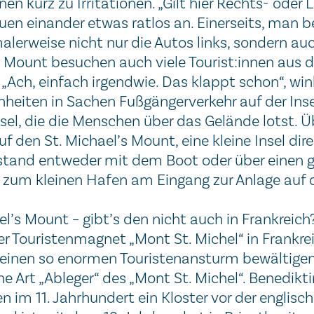
nen kurz zu Irritationen. „Gilt hier Rechts- oder 
en einander etwas ratlos an. Einerseits, man be
alerweise nicht nur die Autos links, sondern auc
 Mount besuchen auch viele Tourist:innen aus 
„Ach, einfach irgendwie. Das klappt schon“, w
heiten in Sachen Fußgängerverkehr auf der Insel
nsel, die die Menschen über das Gelände lotst
auf den St. Michael’s Mount, eine kleine Insel di
stand entweder mit dem Boot oder über einen 
zum kleinen Hafen am Eingang zur Anlage auf de
el’s Mount – gibt’s den nicht auch in Frankreich?
er Touristenmagnet „Mont St. Michel“ in Frankre
einen so enormen Touristenansturm bewältigen m
e Art „Ableger“ des „Mont St. Michel“. Benedik
en im 11. Jahrhundert ein Kloster vor der englis