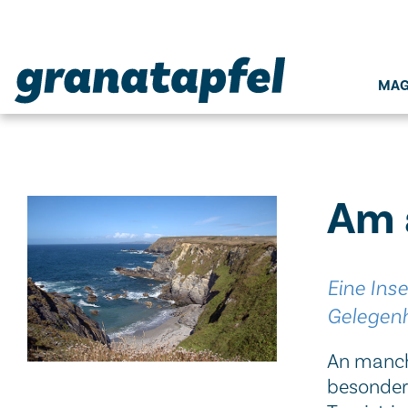
Seitenbereiche:
MAG
Am 
Eine Ins
Gelegenh
An manche
besonder