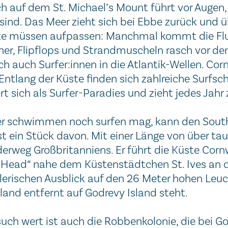
h auf dem St. Michael’s Mount führt vor Augen, 
sind. Das Meer zieht sich bei Ebbe zurück und
e müssen aufpassen: Manchmal kommt die Flut
er, Flipflops und Strandmuscheln rasch vor de
ch auch Surfer:innen in die Atlantik-Wellen. Corn
Entlang der Küste finden sich zahlreiche Surfs
rt sich als Surfer-Paradies und zieht jedes Jah
r schwimmen noch surfen mag, kann den South
 ein Stück davon. Mit einer Länge von über taus
rweg Großbritanniens. Er führt die Küste Cornw
 Head“ nahe dem Küstenstädtchen St. Ives an d
erischen Ausblick auf den 26 Meter hohen Leuc
and entfernt auf Godrevy Island steht.
uch wert ist auch die Robbenkolonie, die bei G