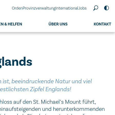
Orden
Provinzverwaltung
International
Jobs
N & HELFEN
ÜBER UNS
KONTAKT
glands
n ist, beeindruckende Natur und viel
stlichsten Zipfel Englands!
loss auf den St. Michael’s Mount führt,
 hinaufsteigenden und herunterkommenden