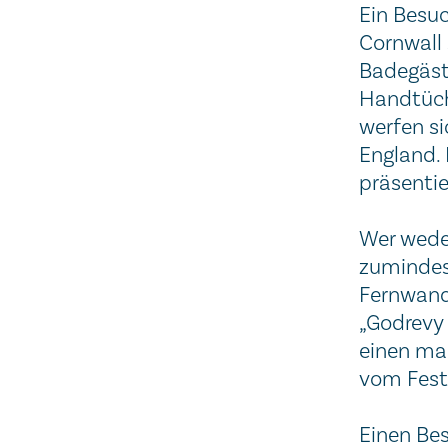
Ein Besuc
Cornwall 
Badegäst
Handtüch
werfen si
England. 
präsentie
Wer wede
zumindest
Fernwande
„Godrevy
einen mal
vom Festl
Einen Bes