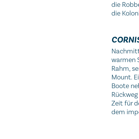
die Robbe
die Kolon
CORNI
Nachmitta
warmen S
Rahm, ser
Mount. Ei
Boote ne
Rückweg 
Zeit für
dem impos