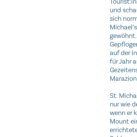
Tourist:in
und schau
sich norm
Michael’s
gewöhnt. 
Gepflogen
auf der I
für Jahr 
Gezeiten
Marazion 
St. Micha
nur wie d
wenn er k
Mount ein
errichtet