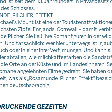
nd ist seit dem 13. Jahrhundert in Privatbesitz 
 des Schlosses.
DE-PILCHER-EFFEKT
ichael’s Mount ist eine der Touristenattraktion
chsten Zipfel Englands. Cornwall – damit verbin
 Pilcher. Sie ließ ihre Romanfiguren in der wil
n. Und tatsächlich: Wer hier unterwegs ist, gla
uch oder in einer ihrer Verfilmungen. Und kann s
ier abfallen, wie milchkaffeefarben die Sandstr
 die Orte an der Küste und im Landesinneren. S
omane angelehnten Filme gedreht. Sie haben de
lt, was als „Rosamunde-Pilcher-Effekt“ bezeichn
nnen deutschsprachig.
DRUCKENDE GEZEITEN