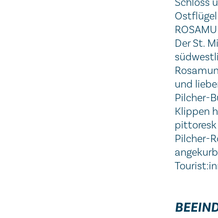
Schloss u
Ostflügel
ROSAMUN
Der St. M
südwestli
Rosamunde
und liebe
Pilcher-B
Klippen h
pittoresk
Pilcher-R
angekurbe
Tourist:i
BEEIN