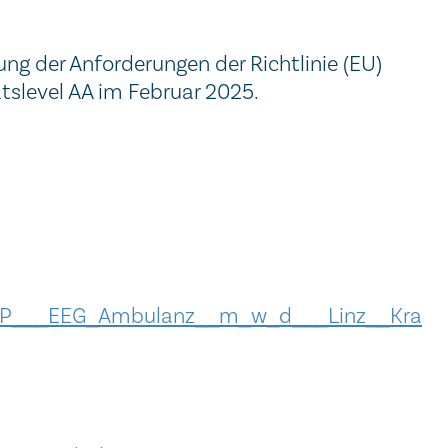
g der Anforderungen der Richtlinie (EU)
tslevel AA im Februar 2025.
_DGKP___EEG_Ambulanz__m_w_d___Linz__Kra