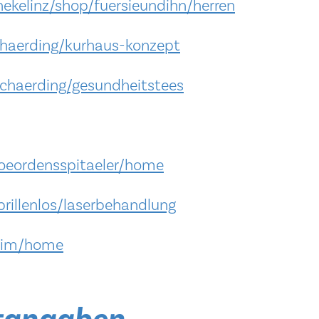
ekelinz/shop/fuersieundihn/herren
chaerding/kurhaus-konzept
chaerding/gesundheitstees
ooeordensspitaeler/home
rillenlos/laserbehandlung
/iim/home