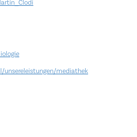
artin_Clodi
iologie
il/unsereleistungen/mediathek