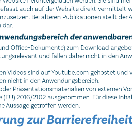
Website heruntergeladen werden. Sie sind nicht
fasst auch auf der Website direkt vermittelt w
umzusetzen. Bei älteren Publikationen stellt de
 dar.
en Anwendungsbereich der anwendbare
und Office-Dokumente) zum Download angebot
altungsrelevant und fallen daher nicht in den 
ten Videos sind auf Youtube.com gehostet und ve
len nicht in den Anwendungsbereich.
 oder Präsentationsmaterialien von externen Vo
inie (EU) 2016/2102 ausgenommen. Für diese Inhal
ne Aussage getroffen werden.
rung zur Barrierefreihei