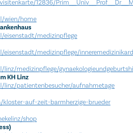
/visitenkarte/12836/Prim__Univ__Prof__Dr__M
al/wien/home
Krankenhaus
l/eisenstadt/medizinpflege
/eisenstadt/medizinpflege/inneremedizinikard
l/linz/medizinpflege/gynaekologieundgeburtsh
im KH Linz
al/linz/patientenbesucher/aufnahmetage
/kloster-auf-zeit-barmherzige-brueder
hekelinz/shop
ess)