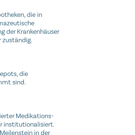
otheken, die in
mazeutische
ng der Krankenhäuser
r zuständig.
epots, die
mmt sind.
ierter Medikations-
nstitutionalisiert.
Meilenstein in der