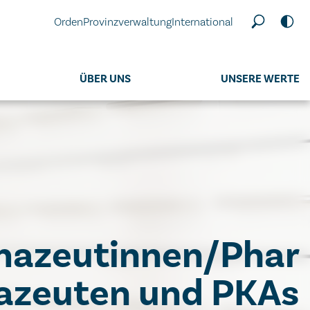
Orden
Provinzverwaltung
International
ÜBER UNS
UNSERE WERTE
mazeutinnen/Phar
zeuten und PKAs