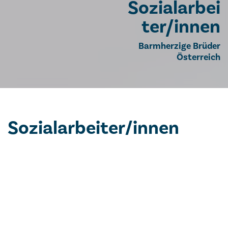
Sozialarbei
ter/innen
Barmherzige Brüder
Österreich
Sozialarbeiter/innen
Wir nehmen Bedürfnisse wahr und bieten
Unterstützung an
Die Barmherzigen Brüder sind eine weltweite
Organisation. In Österreich ist der Orden mit 30
Einrichtungen im Gesundheits- und Sozialbereich