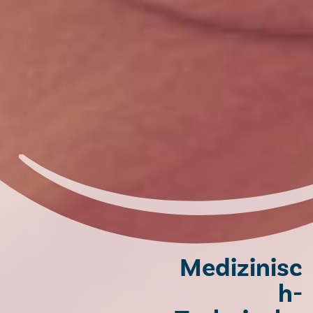
Medizinisc
h-