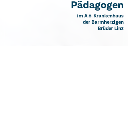
Pädagogen
im A.ö. Krankenhaus
der Barmherzigen
Brüder Linz
Pädagoginnen und Pädagogen im A.ö.
Krankenhaus der Barmherzigen Brüder Linz
Als Pädagog/in und Sozialbetreuer/in betreuen und
begleiten Sie in unterschiedlichen Projekten des
Instituts für Sinnes- und Sprachneurologie Kinder,
Jugendliche sowie (junge) Erwachsene mit Problemen
in den Bereichen Kommunikation, Sprache, Hören und
Lernen. Die persönliche Entwicklung dieser Menschen
ist durch ihre beeinträchtigte