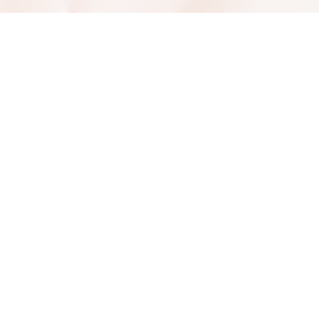
Ehrenamt im Krankenhaus der
Barmherzigen Brüder Graz
Die Ehrenamtlichen im Krankenhaus der
Barmherzigen Brüder Graz sind uns und vor allem
unseren Patientinnen und Patienten eine besondere
Freude und leisten so einen wichtigen Beitrag in der
Begleitung der uns anvertrauten Menschen und in der
Unterstützung unserer Mitarbeiterinnen und
Mitarbeiter.
Einsatzmöglichkeiten für Ehrenamtliche im
Krankenhaus der Barmherzigen Brüder
Graz
Seelsorge