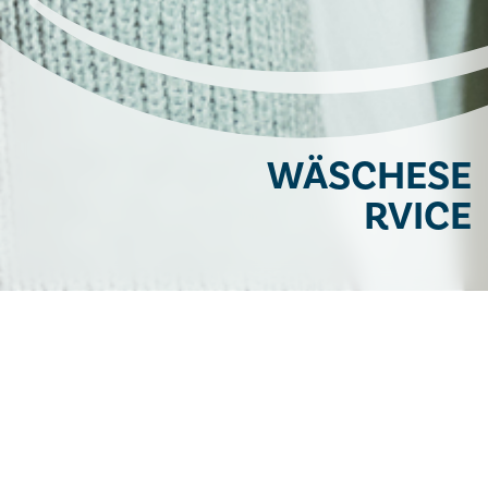
WÄSCHESE
RVICE
WIE KOMME ICH ZU EINEM
PFLEGEPLATZ
LEBEN IN UNSEREM HAUS
ANGEBOTE UND LEISTUNGEN