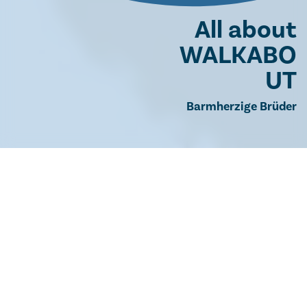
All about
WALKABO
UT
Barmherzige Brüder
GESUNDHEITS- UND
KRANKENPFLEGE
Patientenorientiert und vielfältig.