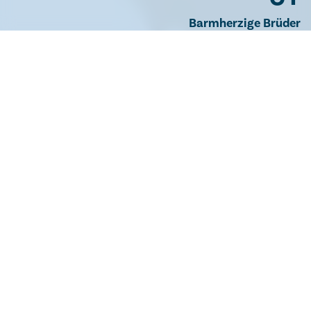
Barmherzige Brüder
SCHRITT FÜR SCHRITT
Gemeinsam finden wir den für Sie richtigen
Weg.
Unser
ganzheitlicher Ansatz
bei WALKABOUT
begleitet Sie
Schritt für Schritt aus der Sucht.
Wir
starten mit einem persönlichen Erstgespräch, um Ihre
individuelle Situation zu verstehen und einen
maßgeschneiderten Behandlungsplan zu erstellen. In