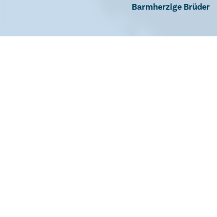
Barmherzige Brüder
KREATIVES GESTALTEN
Ausdrucksmöglichkeiten und neue
Perspektiven eröffnen.
Der Bereich des kreativen Gestaltens bietet unseren
Patient:innen die Möglichkeit, sich auszudrücken und
innere Ressourcen zu aktivieren
.
Ob durch Malerei,
der Gestaltung mit Ton oder Holz oder andere
künstlerische Ausdrucksformen – hier entdecken die
Patient:innen neue
Wege der Selbstreflexion und