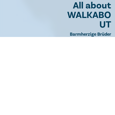
All about
WALKABO
UT
Barmherzige Brüder
MARKETING &
KOMMUNIKATION
Mag. (FH) Lydia Haider