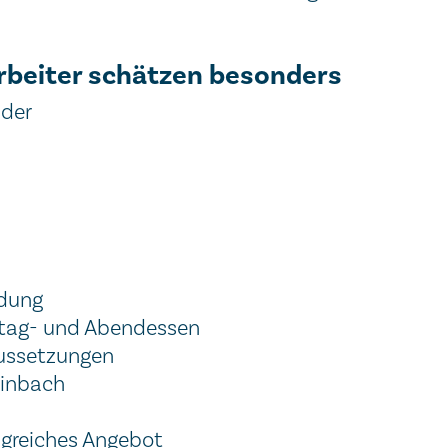
rbeiter schätzen besonders
nder
ldung
ttag- und Abendessen
aussetzungen
ainbach
ngreiches Angebot