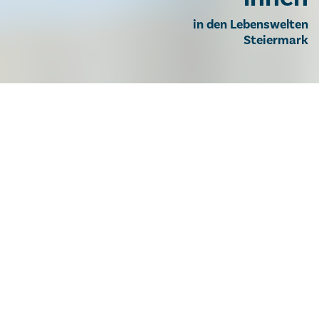
in den Lebenswelten
Steiermark
Fach- und
Diplomsozialbetreuer/innen in
den Lebenswelten Steiermark
Als Fach- und Diplomsozialbetreuer/in inkl. PA
begleiten und betreuen Sie in Tageswerkstätten
und/oder Wohngruppen als Teil eines
multiprofessionellen Teams pflegebedürftige,
intellektuell, psychisch und mehrfach beeinträchtigte
Menschen aller Altersstufen. Das umfangreiche