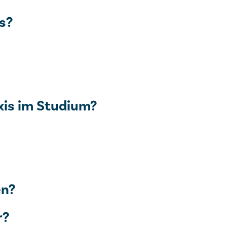
s?
xis im Studium?
en?
r?