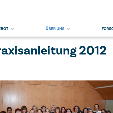
EBOT
ÜBER UNS
FORS
raxisanleitung 2012