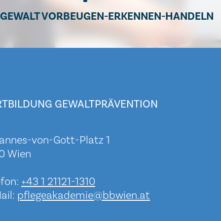
GEWALT VORBEUGEN-ERKENNEN-HANDELN
RTBILDUNG GEWALTPRÄVENTION
annes-von-Gott-Platz 1
0 Wien
efon:
+43 1 21121-1310
ail:
pflegeakademie@bbwien.at