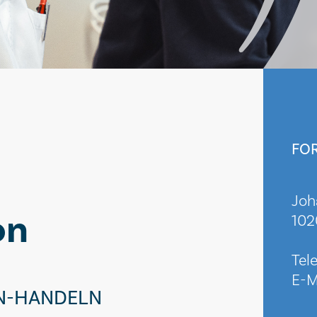
FO
Joh
on
102
Tel
E-M
N-HANDELN