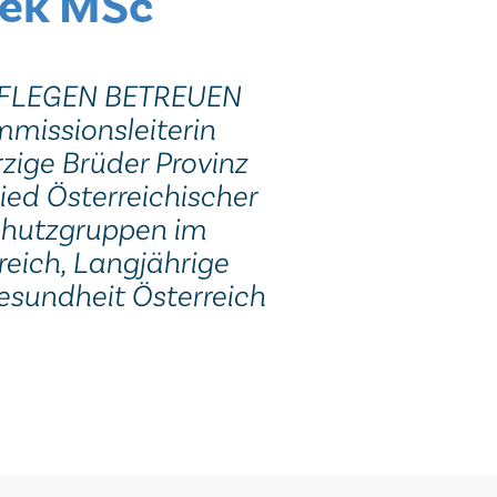
mek MSc
n PFLEGEN BETREUEN
missionsleiterin
ige Brüder Provinz
ied Österreichischer
chutzgruppen im
eich, Langjährige
esundheit Österreich