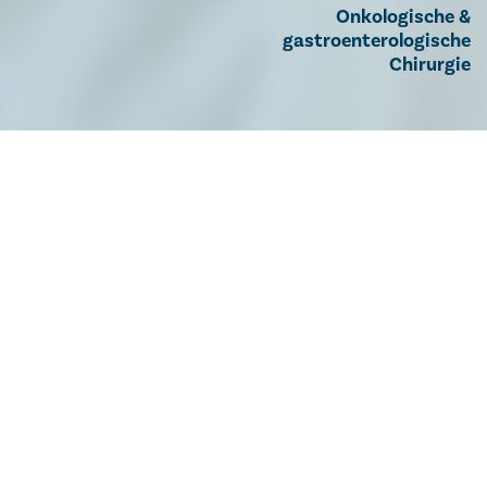
Onkologische &
gastroenterologische
Chirurgie
Chirurgie
Weiterführende Links
Weiterführende
Informationen
Österreichische Gesellschaft für
www.aco.
Chirurgische Onkologie (ACO)
at
Austrian Breast & Colorectal Cancer Study
www.abc
Group (ABCSG)
sg.at