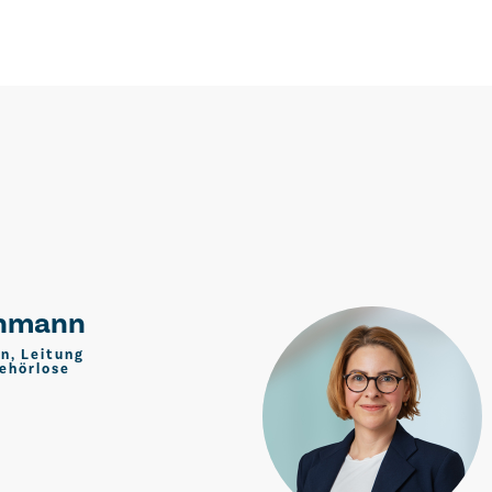
chmann
n, Leitung
ehörlose