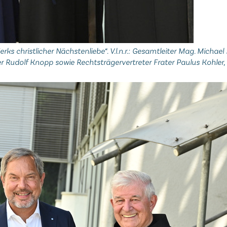
s christlicher Nächstenliebe“. V.l.n.r.: Gesamtleiter Mag. Michael S
er Rudolf Knopp sowie Rechtsträgervertreter Frater Paulus Kohler