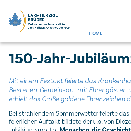
Seitenbereiche:
HOME
150-Jahr-Jubiläum
Mit einem Festakt feierte das Krankenhau
Bestehen. Gemeinsam mit Ehrengästen un
erhielt das Große goldene Ehrenzeichen 
Bei strahlendem Sommerwetter feierte das K
feierlichen Auftakt bildete der u.a. von Di
„Menschen, die Geschicht
Jubiläumsmotto