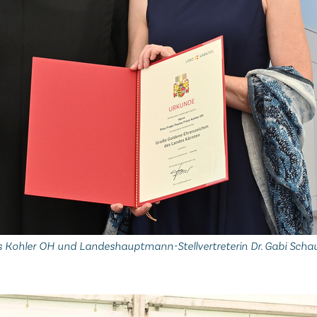
us Kohler OH und Landeshauptmann-Stellvertreterin Dr. Gabi Sch