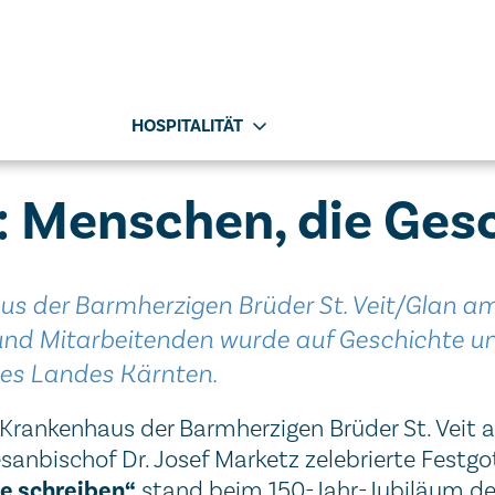
HOSPITALITÄT
: Menschen, die Ges
s der Barmherzigen Brüder St. Veit/Glan am 
d Mitarbeitenden wurde auf Geschichte und 
des Landes Kärnten.
rankenhaus der Barmherzigen Brüder St. Veit an
özesanbischof Dr. Josef Marketz zelebrierte Fest
e schreiben“
stand beim 150-Jahr-Jubiläum de