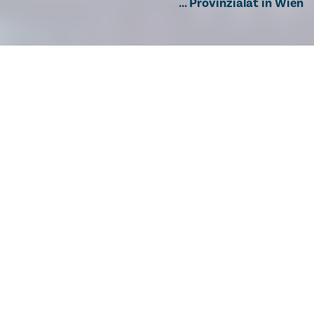
... Provinzialat in Wien
DIE ORDENSPROVINZ
"EUROPA MITTE"
Der Begriff "Provinz" beschreibt eine organisatorische
Einheit innerhalb des Gesamt­ordens.Eine
Ordensprovinz besteht aus mindestens drei
Kommunitäten.
Die Ordensprovinz Europa Mitte ist eine von derzeit
weltweit 17 Ordensprovinzen und hat Standorte in
Bayern, Hessen, Österreich, Tschechien, Ungarn sowie