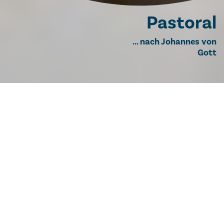
Pastoral
... nach Johannes von
Gott
PASTORAL
IM STIL DES HL.
JOHANNES VON GOTT
Der Orden der Barm­her­zi­gen Brüder hat
sich in sei­nen General­sta­tu­ten ver­pflich­tet,