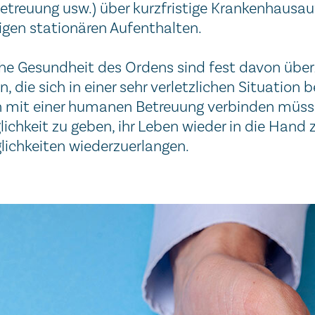
e­treu­ung usw.) über kurz­fris­ti­ge Kran­ken­haus­auf
­gen sta­tio­nä­ren Auf­ent­hal­ten.
­sche Ge­sund­heit des Or­dens sind fest davon über
 die sich in ei­ner sehr ver­letz­li­chen Si­tua­tion be
en mit ei­ner hu­ma­nen Be­treu­ung ver­bin­den müs
­lich­keit zu ge­ben, ihr Le­ben wie­der in die Han
ch­kei­ten wie­der­zu­er­lan­gen.