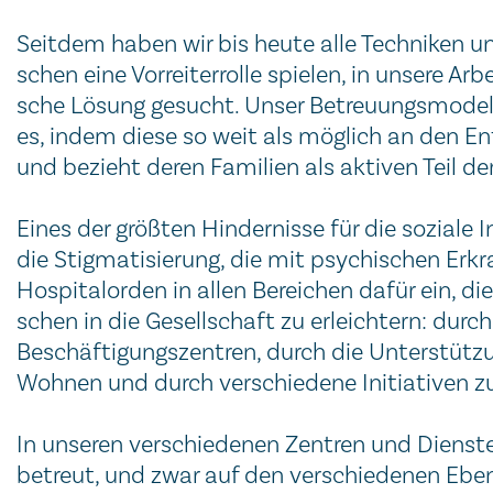
Seitdem haben wir bis heute alle Tech­ni­ken un
schen eine Vor­rei­ter­rol­le spie­len, in un­se­re Ar
sche Lö­sung ge­sucht. Un­ser Be­treu­ungs­mo­del
es, in­dem diese so weit als mög­lich an den Ent­s
und bezieht deren Familien als ak­ti­ven Teil de
Eines der größten Hin­der­nisse für die so­zia­le 
die Stig­ma­ti­sie­rung, die mit psy­chi­schen Er
Hos­pi­tal­or­den in allen Be­rei­chen da­für ein, 
schen in die Gesell­schaft zu er­leich­tern: durch 
Be­schäf­ti­gung­szent­ren, durch die Un­ter­stüt
Woh­nen und durch ver­schie­de­ne Ini­tia­ti­ven zur 
In un­se­ren ver­schie­de­nen Zent­ren und Diens­
be­treut, und zwar auf den ver­schie­de­nen Ebe­n