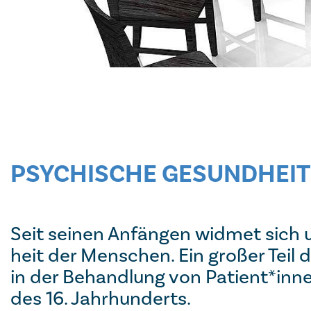
PSYCHISCHE GESUNDHEIT
Seit seinen An­fän­gen wid­met sich
heit der Men­schen. Ein großer Teil de
in der Be­hand­lung von Patient*­inn
des 16. Jahr­hun­derts.