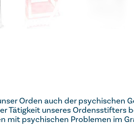
 unser Orden auch der psy­chi­schen G
r Tätig­keit un­se­res Or­dens­stif­ters 
en mit psy­chi­schen Pro­ble­men im Gr