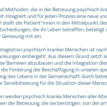
d Me­tho­den, die in der Be­treu­ung psy­chisch kr
­beit in­te­griert und für je­den Pro­zess eine neue und
l stellt die Pa­tient*­innen in den Mittel­punkt de
chei­dun­gen, die ihr Le­ben be­tref­fen, be­tei­lig
r Ge­ne­sung mit ein.
In­te­gra­tion psy­chisch kran­ker Men­schen ist nac
­kran­kun­gen ein­her­geht. Aus diesem Grund setzt s
diese Barrie­ren ab­zu­bauen und die In­te­gra­tion di
die För­de­rung der Be­schäf­ti­gung in un­se­ren spe­
­zung des Le­bens in der Ge­mein­schaft durch be­tre
Sen­si­bi­li­sie­rung für die Si­tua­tion die­ser Men­s
ten wer­den psy­chisch kran­ke Men­schen aller Alte
en der Be­treu­ung, die sie be­nö­ti­gen: von der am