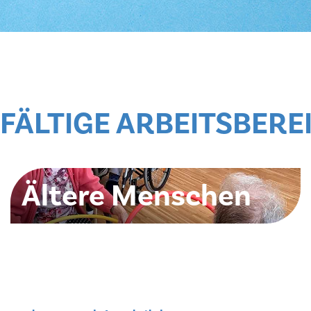
­FÄL­TI­GE AR­BEITS­BE­RE
Ältere Menschen
Betreuung älterer Menschen
zum Aufgabenbereich Betreuung älterer
Menschen