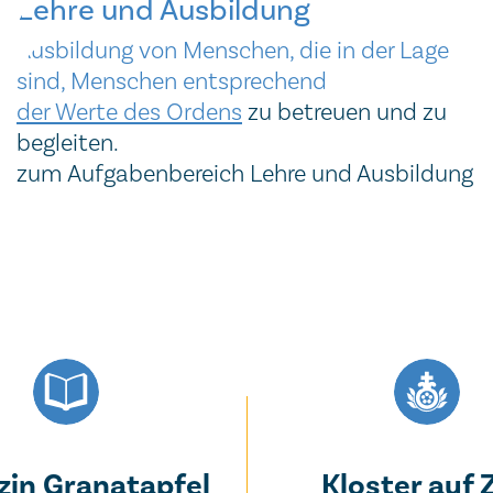
Lehre und Ausbildung
Aus­bil­dung von Men­schen, die in der Lage
sind, Men­schen ent­spre­chend
der Wer­te des Or­dens
zu be­treu­en und zu
be­glei­ten.
zum Aufgabenbereich Lehre und Ausbildung
in Granatapfel
Kloster auf 