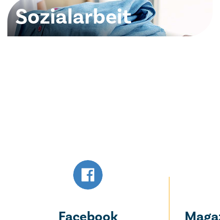
Sozialarbeit
Zahl­rei­che un­se­rer Mit­brü­der be­treu­en in ver­
schie­dens­ten Staa­ten So­zial­pro­jek­te.
zum Aufgabenbereich Sozialarbeit
Facebook
Magaz