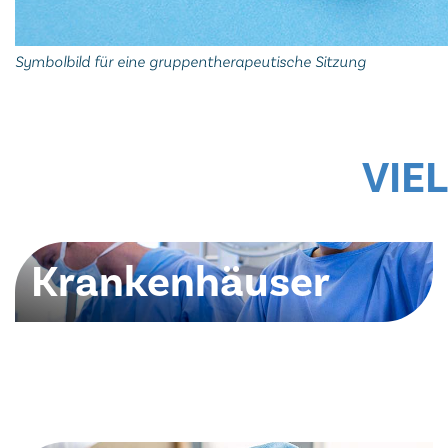
Symbolbild für eine gruppentherapeutische Sitzung
VIEL
Krankenhäuser
Einer der Schwer­punk­te un­se­rer Ar­beit liegt im
Kran­ken­haus­be­reich.
zum Aufgabenbereich Krankenhäuser