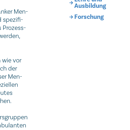
Ausbildung
an­ker Men­
Forschung
 spe­zi­fi­
s Pro­zess­
t werden,
h wie vor
ich der
e­ser Men­
ziel­len
u­tes
chen.
rs­grup­pen
­bu­lan­ten