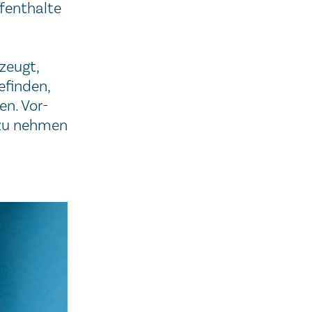
­ent­hal­te
­zeugt,
­fin­den,
sen. Vor­
d zu neh­men