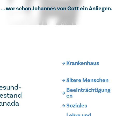
... war schon Johannes von Gott ein Anliegen.
Krankenhaus
ältere Menschen
e­sund­
Beeinträchtigung
be­stand
en
a­na­da
Soziales
Lehre und