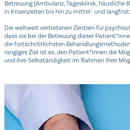
Be­treu­ung (Am­bu­lanz, Tages­klinik, häus­li­che B
in Kri­sen­zei­ten bis hin zu mittel- und lang­fris­ti
Die welt­weit ver­tre­te­nen Zent­ren für psy­chi
dass sie bei der Be­treu­ung die­ser Pa­tient­*innen,
die fort­schrit­tlichs­ten Be­hand­lungs­me­tho­d
ran­gi­ges Ziel ist es, den Patient­*innen die Mög
und ihre Selb­stän­dig­keit im Rah­men ihrer Mög­li