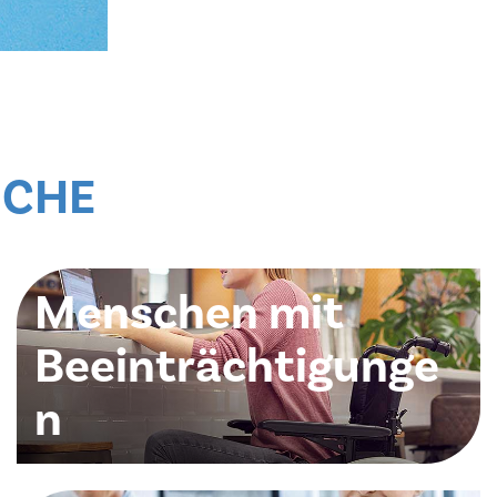
I­CHE
Menschen mit
Beeinträchtigunge
n
Schon seit den Ta­gen un­se­res Or­dens­stif­ters sor­
gen Brü­der für Men­schen mit ganz un­ter­schied­li­