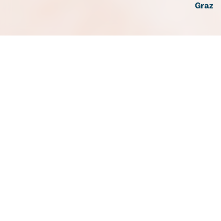
Graz
Gemeinsam Gutes tun –
Wir verbinden
Menschlichkeit mit
Spitzenmedizin!
Im Herzen von Graz verbinden wir als öffentliches
Ordensspital Spitzenmedizin und -pflege in einem
familiären Umfeld. Wir stehen für eine Arbeitswelt,