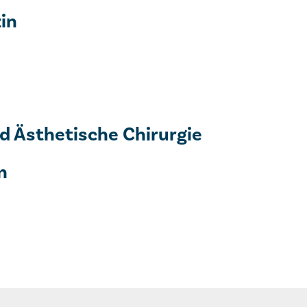
in
nd Ästhetische Chirurgie
n