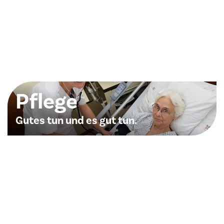
Pflege
Gutes tun und es gut tun.
Erfahren Sie mehr über unsere Pflegeexperten,
wichtige Informationen für Patienten &
Angehörige und Karriere in der Pflege.