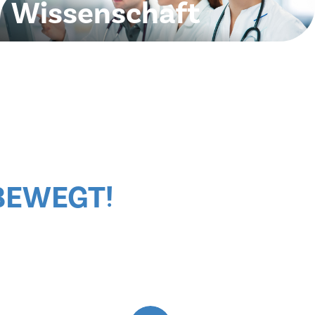
Wissenschaft
Unsere Abteilung beteiligt sich bei wissenschaftlichen
Projekten und Publikationen.
BEWEGT!