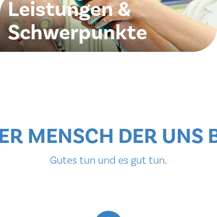
Leistungen &
Schwerpunkte
Wir decken das komplette Leistungsspekturm der
Inneren Medzin ab.
 DER MENSCH DER UNS 
Gutes tun und es gut tun
.