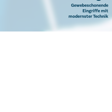
Gewebeschonende
Eingriffe mit
modernster Technik
Allgemeinchirurgie
Unsere Leistungen
Informationen
Schilddrüsenerkr
ankungen
Schilddrüsenerkrankungen sind in der
Bevölkerung ein weit verbreitetes Problem.
Die adäquate vollständige Abklärung wird im