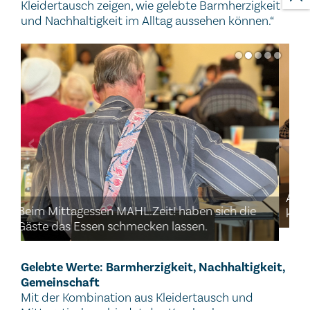
Kleidertausch zeigen, wie gelebte Barmherzigkeit
und Nachhaltigkeit im Alltag aussehen können.“
Er
im
Auch Jacken, Schals, Hauben und Handschuhe
konnten die Gäste von MAHL.Zeit! mitnehmen.
Gelebte Werte: Barmherzigkeit, Nachhaltigkeit,
Gemeinschaft
Mit der Kombination aus Kleidertausch und
Mittagstisch verbindet das Krankenhaus