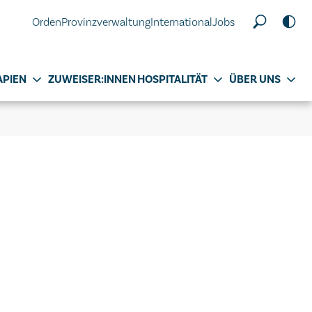
Orden
Provinzverwaltung
International
Jobs
APIEN
ZUWEISER:INNEN
HOSPITALITÄT
ÜBER UNS