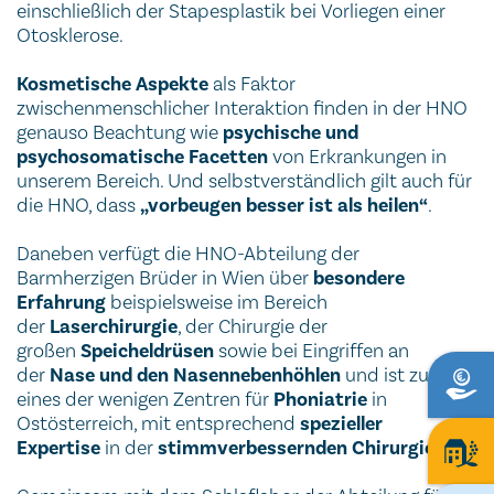
einschließlich der Stapesplastik bei Vorliegen einer
Otosklerose.
Kosmetische Aspekte
als Faktor
zwischenmenschlicher Interaktion finden in der HNO
genauso Beachtung wie
psychische und
psychosomatische Facetten
von Erkrankungen in
unserem Bereich. Und selbstverständlich gilt auch für
die HNO, dass
„vorbeugen besser ist als heilen“
.
Daneben verfügt die HNO-Abteilung der
Barmherzigen Brüder in Wien über
besondere
Erfahrung
beispielsweise im Bereich
der
Laserchirurgie
, der Chirurgie der
großen
Speicheldrüsen
sowie bei Eingriffen an
der
Nase und den Nasennebenhöhlen
und ist zudem
eines der wenigen Zentren für
Phoniatrie
in
Ostösterreich, mit entsprechend
spezieller
Expertise
in der
stimmverbessernden Chirurgie
.