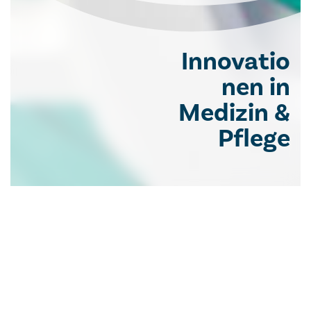
Innovatio
nen in
Medizin &
Pflege
Medizinischer Fortschritt und menschliche
Zuwendung schließen einander nicht aus – sie
ergänzen sich. Im Krankenhaus der Barmherzigen
Brüder Wien setzen wir gezielt auf Innovationen, die