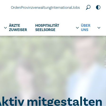
Orden
Provinzverwaltung
International
Jobs
ÄRZTE
HOSPITALITÄT
ÜBER
ZUWEISER
SEELSORGE
UNS
ktiv mitgestalten