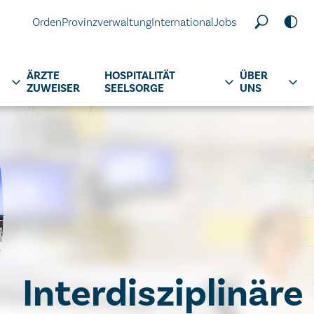
Orden
Provinzverwaltung
International
Jobs
ÄRZTE
HOSPITALITÄT
ÜBER
ZUWEISER
SEELSORGE
UNS
Interdisziplinäre