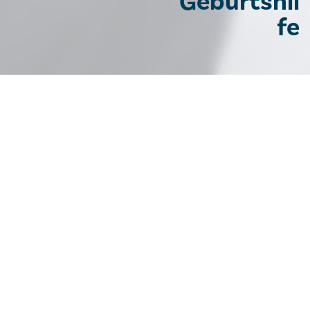
Geburtshil
fe
Gynäkologie und Geburtshilfe
Ambulanzen
Unsere Ambulanzen
Allgemeine gynäkologische
Ambulanz
Ambulanzzeiten: Montag - Freitag, 8.00 - 13.30 Uhr
Bitte bringen Sie eine Überweisung vom
niedergelassenen Facharzt mit.