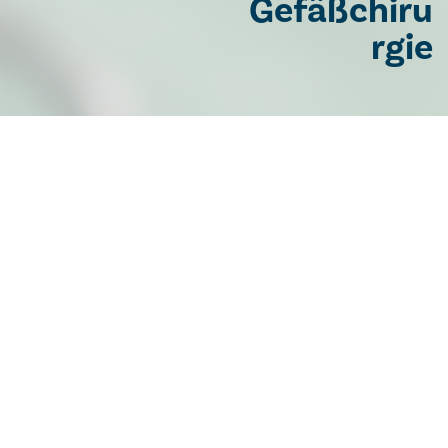
Gefäßchiru
rgie
Chirurgie
Ambulanzen
Ambulanzen
Allgemeine Ambulanz
Montag - Freitag, 8.00 -13.00 Uhr
Tel.:
+43 2682 601 2710
Alle Ambulanztermine nur nach vorheriger