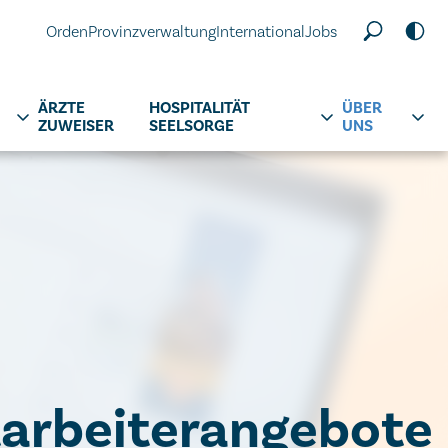
Orden
Provinzverwaltung
International
Jobs
ÄRZTE
HOSPITALITÄT
ÜBER
ZUWEISER
SEELSORGE
UNS
arbeiterangebote