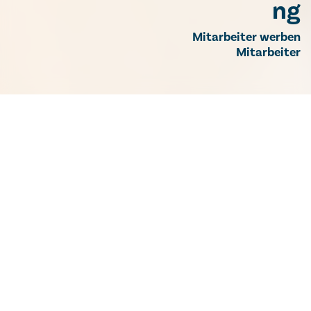
ng
Mitarbeiter werben
Mitarbeiter
Mitarbeiterempfehlung
Mitarbeiter werben Mitarbeiter -
stärke unser Team & verdiene
attraktive Prämien!
Ein neues Empfehlungsprogramm - das "Mitarbeiter
werben Mitarbeiter"-Programm wurde bei den
Barmherzigen Brüdern in Eisenstadt gestartet! Es
bietet Ihnen die einzigartige Gelegenheit, eine
großzügige Prämie zu verdienen, indem Sie talentierte