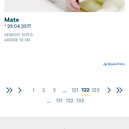
Mate
* 29.04.2017
GEWICHT: 3275 G
GRÖSSE: 52 CM
Neues Foto
...
122
1
2
3
121
123
...
131
132
133