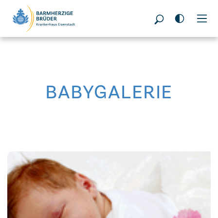
Seitenbereiche:
BABYGALERIE