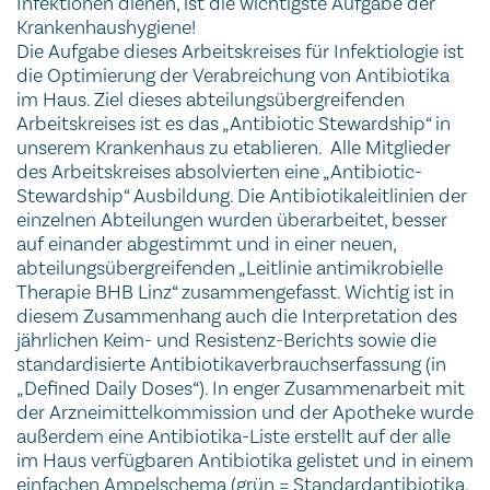
Infektionen dienen, ist die wichtigste Aufgabe der
Krankenhaushygiene!
Die Aufgabe dieses Arbeitskreises für Infektiologie ist
die Optimierung der Verabreichung von Antibiotika
im Haus. Ziel dieses abteilungsübergreifenden
Arbeitskreises ist es das „Antibiotic Stewardship“ in
unserem Krankenhaus zu etablieren. Alle Mitglieder
des Arbeitskreises absolvierten eine „Antibiotic-
Stewardship“ Ausbildung. Die Antibiotikaleitlinien der
einzelnen Abteilungen wurden überarbeitet, besser
auf einander abgestimmt und in einer neuen,
abteilungsübergreifenden „Leitlinie antimikrobielle
Therapie BHB Linz“ zusammengefasst. Wichtig ist in
diesem Zusammenhang auch die Interpretation des
jährlichen Keim- und Resistenz-Berichts sowie die
standardisierte Antibiotikaverbrauchserfassung (in
„Defined Daily Doses“). In enger Zusammenarbeit mit
der Arzneimittelkommission und der Apotheke wurde
außerdem eine Antibiotika-Liste erstellt auf der alle
im Haus verfügbaren Antibiotika gelistet und in einem
einfachen Ampelschema (grün = Standardantibiotika,