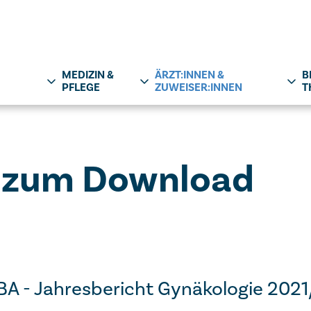
MEDIZIN &
ÄRZT:INNEN &
B
PFLEGE
ZUWEISER:INNEN
T
e zum Download
 MBA - Jahresbericht Gynäkologie 202