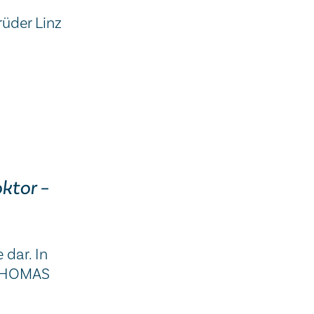
rüder Linz
ktor –
 dar. In
. THOMAS