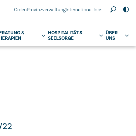
Orden
Provinzverwaltung
International
Jobs
ERATUNG &
HOSPITALITÄT &
ÜBER
HERAPIEN
SEELSORGE
UNS
1/22