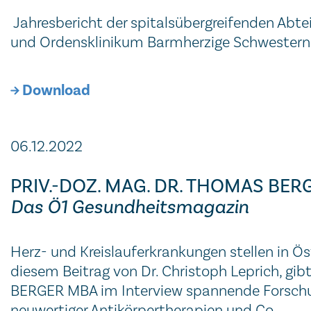
Jahresbericht der spitalsübergreifenden Abte
und Ordensklinikum Barmherzige Schwestern 
Download
06.12.2022
PRIV.-DOZ. MAG. DR. THOMAS BERGE
Das Ö1 Gesundheitsmagazin
Herz- und Kreislauferkrankungen stellen in Ös
diesem Beitrag von Dr. Christoph Leprich, gib
BERGER MBA im Interview spannende Forschun
neuwertiger Antikörpertherapien und Co.