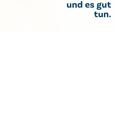
und es gut
tun.
Pflege
Pflege
Die Pflege bildet die größte Berufsgruppe im
Krankenhaus der Barmherzigen Brüder Linz
Nach unserem Leitsatz 'Gutes tun und es gut tun'
ist die zentrale Aufgabe des gehobenen Dienstes
für Gesundheits- und Krankenpflege die