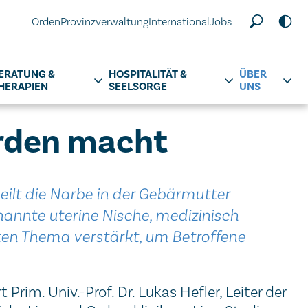
Orden
Provinzverwaltung
International
Jobs
ERATUNG &
HOSPITALITÄT &
ÜBER
HERAPIEN
SEELSORGE
UNS
rden macht
eilt die Narbe in der Gebärmutter
nannte uterine Nische, medizinisch
ten Thema verstärkt, um Betroffene
 Prim. Univ.-Prof. Dr. Lukas Hefler, Leiter der