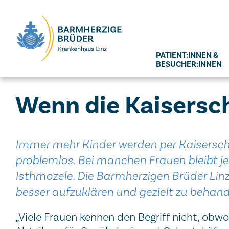
Seitenbereiche:
PATIENT:INNEN &
BESUCHER:INNEN
Wenn die Kaisers
Immer mehr Kinder werden per Kaiserschni
problemlos. Bei manchen Frauen bleibt je
Isthmozele. Die Barmherzigen Brüder Li
besser aufzuklären und gezielt zu behand
„Viele Frauen kennen den Begriff nicht, obwohl