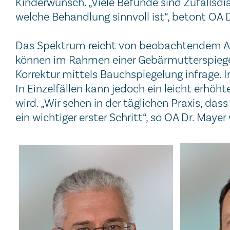
Kinderwunsch. „Viele Befunde sind Zufallsdia
welche Behandlung sinnvoll ist“, betont OA D
Das Spektrum reicht von beobachtendem Abwa
können im Rahmen einer Gebärmutterspiege
Korrektur mittels Bauchspiegelung infrage. 
In Einzelfällen kann jedoch ein leicht erh
wird. „Wir sehen in der täglichen Praxis, da
ein wichtiger erster Schritt“, so OA Dr. Mayer 