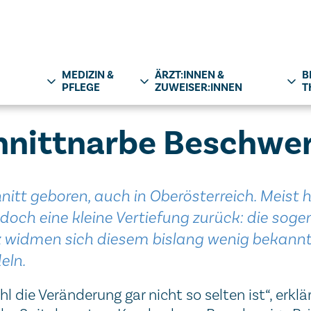
MEDIZIN &
ÄRZT:INNEN &
B
PFLEGE
ZUWEISER:INNEN
T
chnittnarbe Beschwe
tt geboren, auch in Oberösterreich. Meist h
doch eine kleine Vertiefung zurück: die soge
nz widmen sich diesem bislang wenig bekann
eln.
 die Veränderung gar nicht so selten ist“, erklärt