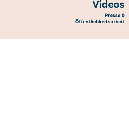
Videos
Presse &
Öffentlichkeitsarbeit
Videos
Entdecken Sie medizinisches Wissen und
Abteilungsschwerpunkte einfach per Video:
6 Minuten für Ihre Gesundheit